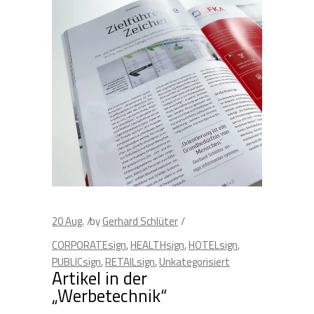
20
Aug.
by
Gerhard Schlüter
CORPORATEsign
,
HEALTHsign
,
HOTELsign
,
PUBLICsign
,
RETAILsign
,
Unkategorisiert
Artikel in der
„Werbetechnik“