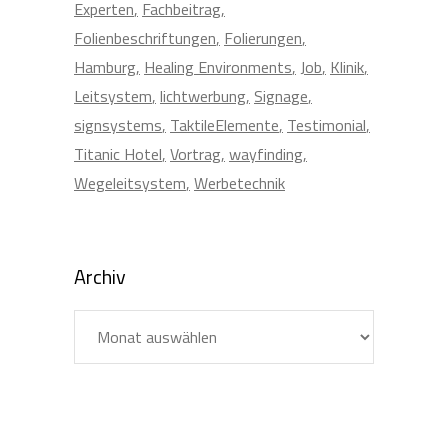
Experten
Fachbeitrag
Folienbeschriftungen
Folierungen
Hamburg
Healing Environments
Job
Klinik
Leitsystem
lichtwerbung
Signage
signsystems
TaktileElemente
Testimonial
Titanic Hotel
Vortrag
wayfinding
Wegeleitsystem
Werbetechnik
Archiv
Archiv