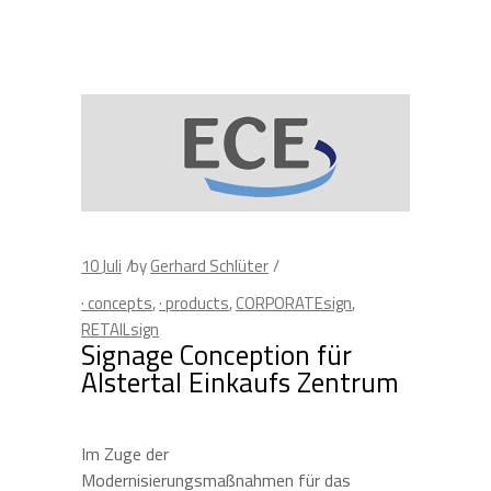
10
Juli
by
Gerhard Schlüter
· concepts
,
· products
,
CORPORATEsign
,
RETAILsign
Signage Conception für
Alstertal Einkaufs Zentrum
Im Zuge der
Modernisierungsmaßnahmen für das