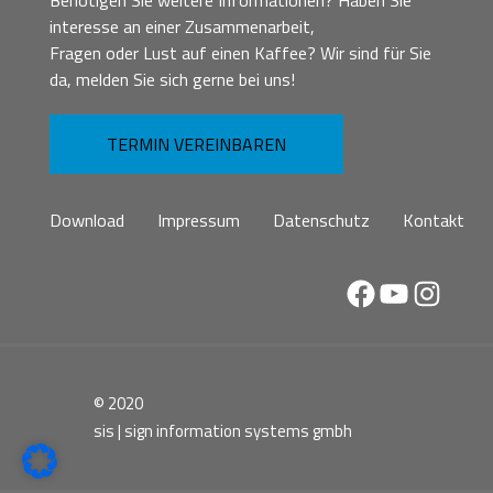
Benötigen Sie weitere Informationen? Haben Sie
interesse an einer Zusammenarbeit,
Fragen oder Lust auf einen Kaffee? Wir sind für Sie
da, melden Sie sich gerne bei uns!
TERMIN VEREINBAREN
Download
Impressum
Datenschutz
Kontakt
Facebook
YouTube
Instag
© 2020
sis | sign information systems gmbh