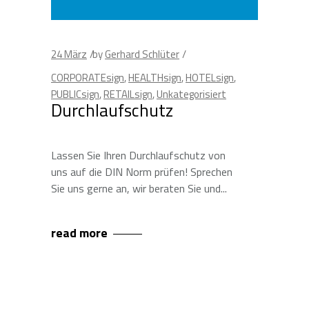
24
März
by
Gerhard Schlüter
CORPORATEsign
,
HEALTHsign
,
HOTELsign
,
PUBLICsign
,
RETAILsign
,
Unkategorisiert
Durchlaufschutz
Lassen Sie Ihren Durchlaufschutz von
uns auf die DIN Norm prüfen! Sprechen
Sie uns gerne an, wir beraten Sie und
read more