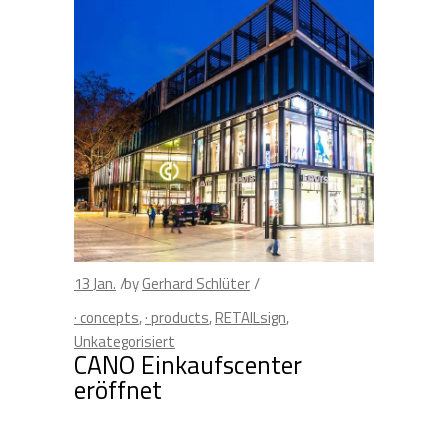
13
Jan.
by
Gerhard Schlüter
· concepts
,
· products
,
RETAILsign
,
Unkategorisiert
CANO Einkaufscenter
eröffnet