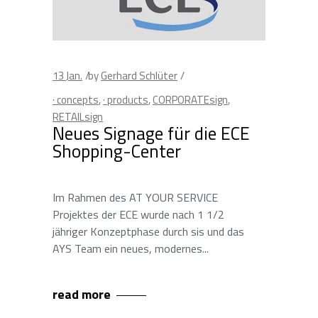
13
Jan.
by
Gerhard Schlüter
· concepts
,
· products
,
CORPORATEsign
,
RETAILsign
Neues Signage für die ECE
Shopping-Center
Im Rahmen des AT YOUR SERVICE
Projektes der ECE wurde nach 1 1/2
jähriger Konzeptphase durch sis und das
AYS Team ein neues, modernes
read more