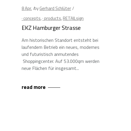
8
Apr.
by
Gerhard Schlüter
· concepts
,
· products
,
RETAILsign
EKZ Hamburger Strasse
Am historischen Standort entsteht bei
laufendem Betrieb ein neues, modernes
und futuristisch anmutendes
Shoppingcenter. Auf 53.000qm werden
neue Flächen für insgesamt
read more