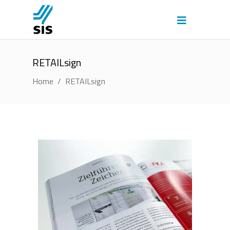
RETAILsign
Home
/
RETAILsign