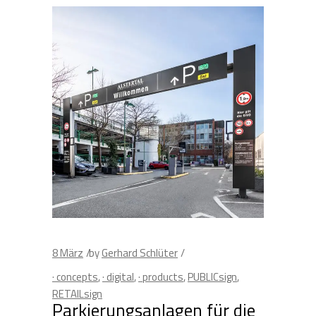
8
März
by
Gerhard Schlüter
· concepts
,
· digital
,
· products
,
PUBLICsign
,
RETAILsign
Parkierungsanlagen für die