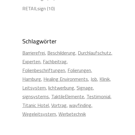
RETAILsign
(10)
Schlagwörter
Barrierefrei
Beschilderung
Durchlaufschutz
Experten
Fachbeitrag
Folienbeschriftungen
Folierungen
Hamburg
Healing Environments
Job
Klinik
Leitsystem
lichtwerbung
Signage
signsystems
TaktileElemente
Testimonial
Titanic Hotel
Vortrag
wayfinding
Wegeleitsystem
Werbetechnik