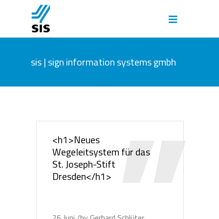
sis | sign information systems gmbh
<h1>Neues
Wegeleitsystem für das
St. Joseph-Stift
Dresden</h1>
26
Juni
by
Gerhard Schlüter