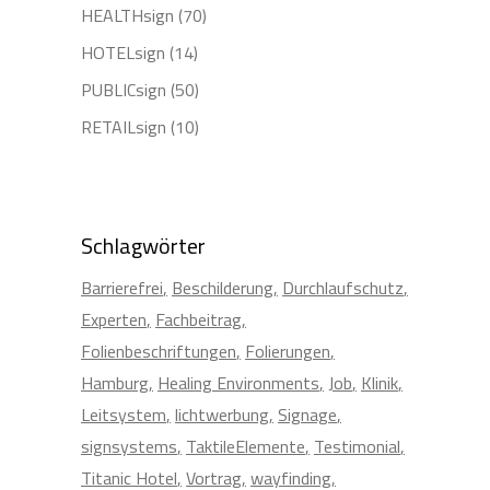
HEALTHsign
(70)
HOTELsign
(14)
PUBLICsign
(50)
RETAILsign
(10)
Schlagwörter
Barrierefrei
Beschilderung
Durchlaufschutz
Experten
Fachbeitrag
Folienbeschriftungen
Folierungen
Hamburg
Healing Environments
Job
Klinik
Leitsystem
lichtwerbung
Signage
signsystems
TaktileElemente
Testimonial
Titanic Hotel
Vortrag
wayfinding