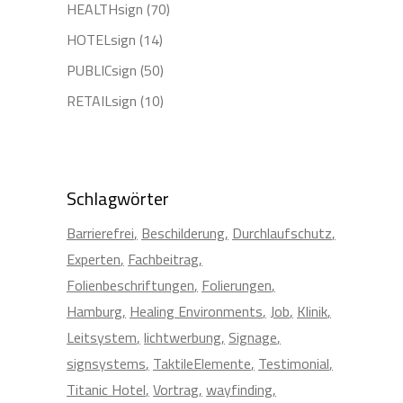
HEALTHsign
(70)
HOTELsign
(14)
PUBLICsign
(50)
RETAILsign
(10)
Schlagwörter
Barrierefrei
Beschilderung
Durchlaufschutz
Experten
Fachbeitrag
Folienbeschriftungen
Folierungen
Hamburg
Healing Environments
Job
Klinik
Leitsystem
lichtwerbung
Signage
signsystems
TaktileElemente
Testimonial
Titanic Hotel
Vortrag
wayfinding