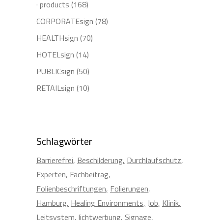
· products
(168)
CORPORATEsign
(78)
HEALTHsign
(70)
HOTELsign
(14)
PUBLICsign
(50)
RETAILsign
(10)
Schlagwörter
Barrierefrei
Beschilderung
Durchlaufschutz
Experten
Fachbeitrag
Folienbeschriftungen
Folierungen
Hamburg
Healing Environments
Job
Klinik
Leitsystem
lichtwerbung
Signage