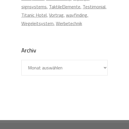
signsystems
TaktileElemente
Testimonial
Titanic Hotel
Vortrag
wayfinding
Wegeleitsystem
Werbetechnik
Archiv
Archiv