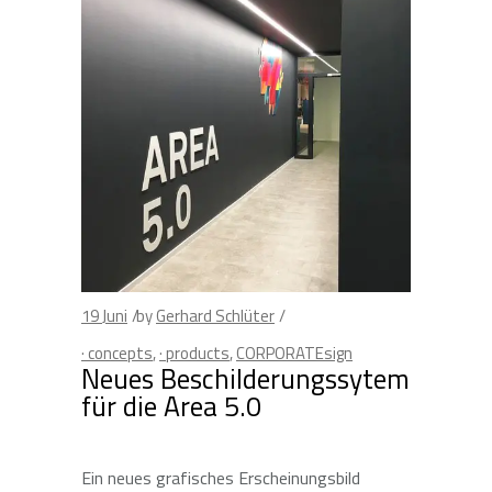
19
Juni
by
Gerhard Schlüter
· concepts
,
· products
,
CORPORATEsign
Neues Beschilderungssytem
für die Area 5.0
Ein neues grafisches Erscheinungsbild