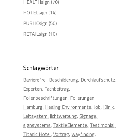
HEALTHsign
(70)
HOTELsign
(14)
PUBLICsign
(50)
RETAILsign
(10)
Schlagwörter
Barrierefrei
Beschilderung
Durchlaufschutz
Experten
Fachbeitrag
Folienbeschriftungen
Folierungen
Hamburg
Healing Environments
Job
Klinik
Leitsystem
lichtwerbung
Signage
signsystems
TaktileElemente
Testimonial
Titanic Hotel
Vortrag
wayfinding