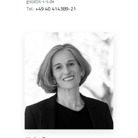
gs(at)s-i-s.de
Tel.:
+49 40 414389-21