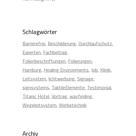
Schlagwörter
Barrierefrei
Beschilderung
Durchlaufschutz
Experten
Fachbeitrag
Folienbeschriftungen
Folierungen
Hamburg
Healing Environments
Job
Klinik
Leitsystem
lichtwerbung
Signage
signsystems
TaktileElemente
Testimonial
Titanic Hotel
Vortrag
wayfinding
Wegeleitsystem
Werbetechnik
Archiv