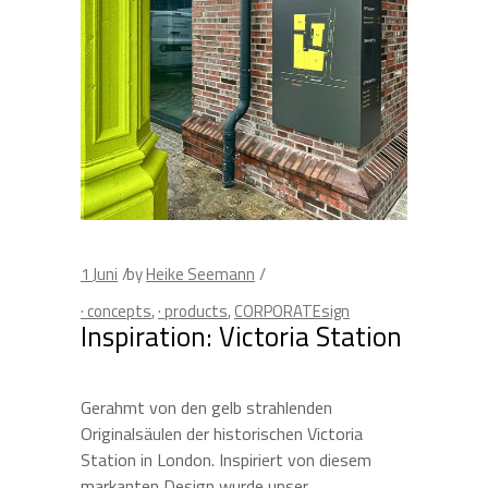
1
Juni
by
Heike Seemann
· concepts
,
· products
,
CORPORATEsign
Inspiration: Victoria Station
Gerahmt von den gelb strahlenden
Originalsäulen der historischen Victoria
Station in London. Inspiriert von diesem
markanten Design wurde unser