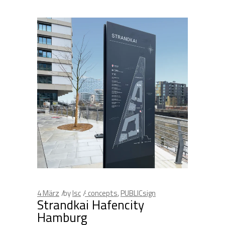
4
März
by
lsc
· concepts
,
PUBLICsign
Strandkai Hafencity
Hamburg