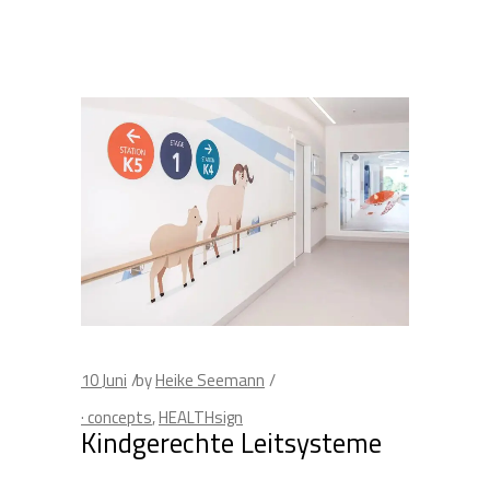
10
Juni
by
Heike Seemann
· concepts
,
HEALTHsign
Kindgerechte Leitsysteme