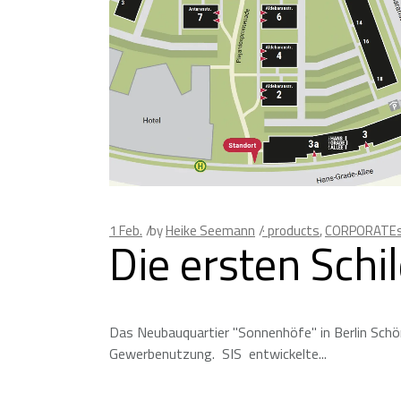
1
Feb.
by
Heike Seemann
· products
,
CORPORATEs
Die ersten Schi
Das Neubauquartier "Sonnenhöfe" in Berlin Schö
Gewerbenutzung. SIS entwickelte