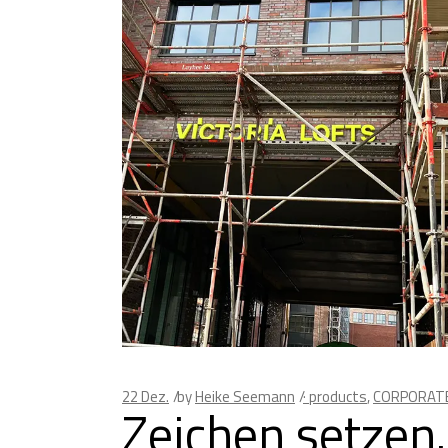
22
Dez.
by
Heike Seemann
· products
,
CORPORATE
Zeichen setze