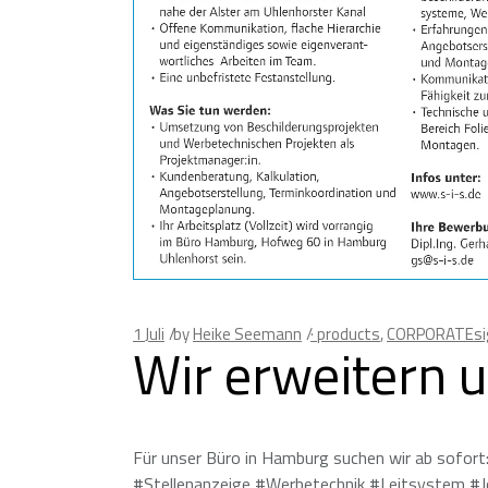
1
Juli
by
Heike Seemann
· products
,
CORPORATEsi
Wir erweitern 
Für unser Büro in Hamburg suchen wir ab sofor
#Stellenanzeige #Werbetechnik #Leitsystem 