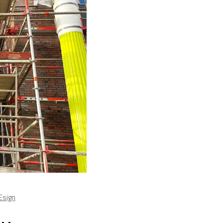
sign
n…