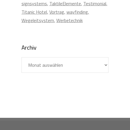
signsystems
TaktileElemente
Testimonial
Titanic Hotel
Vortrag
wayfinding
Wegeleitsystem
Werbetechnik
Archiv
Archiv