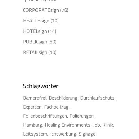
CORPORATEsign
(78)
HEALTHsign
(70)
HOTELsign
(14)
PUBLICsign
(50)
RETAILsign
(10)
Schlagwörter
Barrierefrei
Beschilderung
Durchlaufschutz
Experten
Fachbeitrag
Folienbeschriftungen
Folierungen
Hamburg
Healing Environments
Job
Klinik
Leitsystem
lichtwerbung
Signage