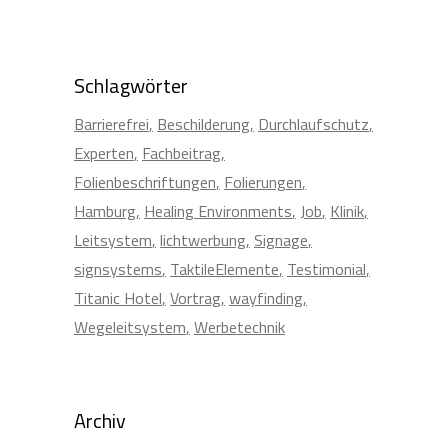
Schlagwörter
Barrierefrei
Beschilderung
Durchlaufschutz
Experten
Fachbeitrag
Folienbeschriftungen
Folierungen
Hamburg
Healing Environments
Job
Klinik
Leitsystem
lichtwerbung
Signage
signsystems
TaktileElemente
Testimonial
Titanic Hotel
Vortrag
wayfinding
Wegeleitsystem
Werbetechnik
Archiv