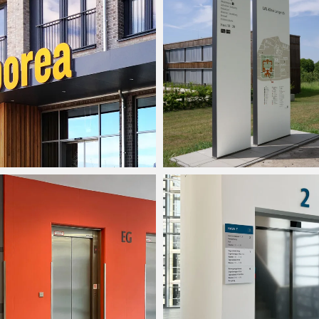
Arborea Marina Resort
h-Stift Dresden
Neustadt i.H.
kaufscenter,
Medizinische Fakultät
des UKE Hamburg