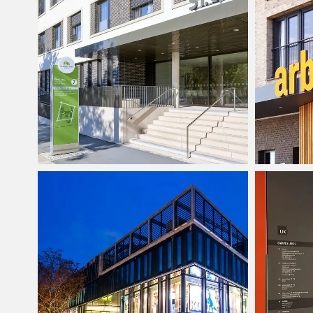
St. Josep
CANO Ein
Singen