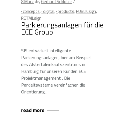
8
März
by
Gerhard Schlüter
· concepts
,
· digital
,
· products
,
PUBLICsign
,
RETAILsign
Parkierungsanlagen für die
ECE Group
SIS entwickelt intelligente
Parkierungsanlagen, hier am Beispiel
des Alstertaleinkaufszentrums in
Hamburg für unseren Kunden ECE
Projektmanagement . Die
Parkleitsysteme vereinfachen die
Orientierung
read more