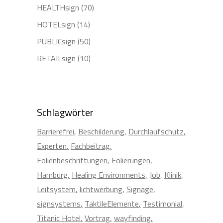
HEALTHsign
(70)
HOTELsign
(14)
PUBLICsign
(50)
RETAILsign
(10)
Schlagwörter
Barrierefrei
Beschilderung
Durchlaufschutz
Experten
Fachbeitrag
Folienbeschriftungen
Folierungen
Hamburg
Healing Environments
Job
Klinik
Leitsystem
lichtwerbung
Signage
signsystems
TaktileElemente
Testimonial
Titanic Hotel
Vortrag
wayfinding