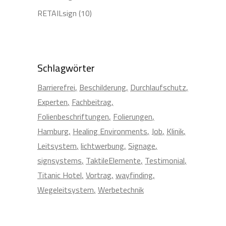
RETAILsign
(10)
Schlagwörter
Barrierefrei
Beschilderung
Durchlaufschutz
Experten
Fachbeitrag
Folienbeschriftungen
Folierungen
Hamburg
Healing Environments
Job
Klinik
Leitsystem
lichtwerbung
Signage
signsystems
TaktileElemente
Testimonial
Titanic Hotel
Vortrag
wayfinding
Wegeleitsystem
Werbetechnik