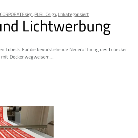
CORPORATEsign
,
PUBLICsign
,
Unkategorisiert
und Lichtwerbung
fen Lübeck. Für die bevorstehende Neueröffnung des Lübecker
ng mit Deckenwegweisern,