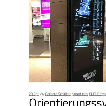
29
Apr.
by
Gerhard Schlüter
· products
,
PUBLICsign
Orientierungssy