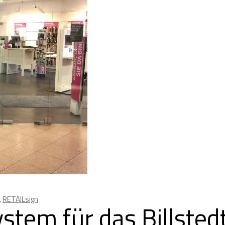
,
RETAILsign
stem für das Billsted