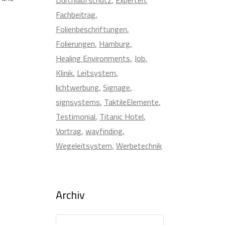
e
Fachbeitrag
Folienbeschriftungen
Folierungen
Hamburg
Healing Environments
Job
Klinik
Leitsystem
lichtwerbung
Signage
signsystems
TaktileElemente
Testimonial
Titanic Hotel
Vortrag
wayfinding
Wegeleitsystem
Werbetechnik
Archiv
Archiv