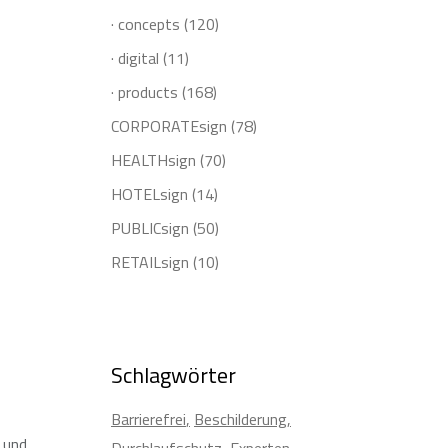
· concepts
(120)
· digital
(11)
· products
(168)
CORPORATEsign
(78)
HEALTHsign
(70)
HOTELsign
(14)
PUBLICsign
(50)
RETAILsign
(10)
Schlagwörter
Barrierefrei
Beschilderung
 und
Durchlaufschutz
Experten