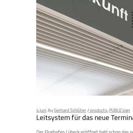
4
Juni
by
Gerhard Schlüter
· products
,
PUBLICsign
Leitsystem für das neue Termin
Der Flughafen Lübeck eröffnet bald schon das neu