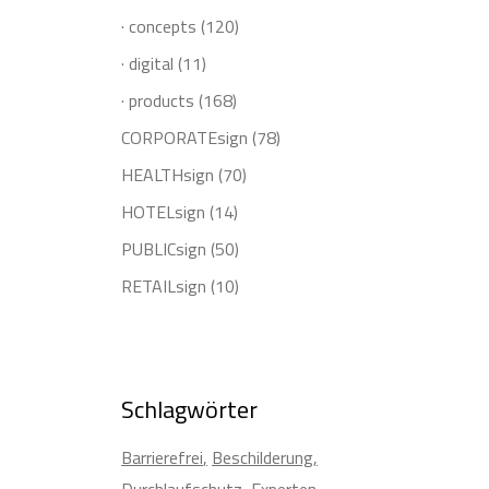
· concepts
(120)
· digital
(11)
· products
(168)
CORPORATEsign
(78)
HEALTHsign
(70)
HOTELsign
(14)
PUBLICsign
(50)
RETAILsign
(10)
Schlagwörter
Barrierefrei
Beschilderung
Durchlaufschutz
Experten