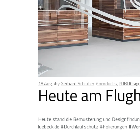
18
Aug.
by
Gerhard Schlüter
· products
,
PUBLICsig
Heute am Flug
Heute stand die Bemusterung und Designfindung
luebeck.de #Durchlaufschutz #Folierungen #Wer