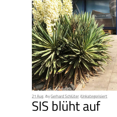
21
Aug.
by
Gerhard Schlüter
Unkategorisiert
SIS blüht auf