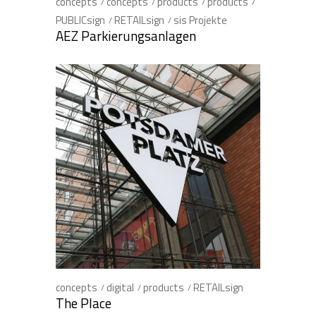
concepts
concepts
products
products
PUBLICsign
RETAILsign
sis Projekte
AEZ Parkierungsanlagen
concepts
digital
products
RETAILsign
The Place