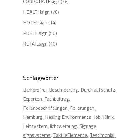
CORPORATEsign
(78)
HEALTHsign
(70)
HOTELsign
(14)
PUBLICsign
(50)
RETAILsign
(10)
Schlagwörter
Barrierefrei
Beschilderung
Durchlaufschutz
Experten
Fachbeitrag
Folienbeschriftungen
Folierungen
Hamburg
Healing Environments
Job
Klinik
Leitsystem
lichtwerbung
Signage
signsystems
TaktileElemente
Testimonial