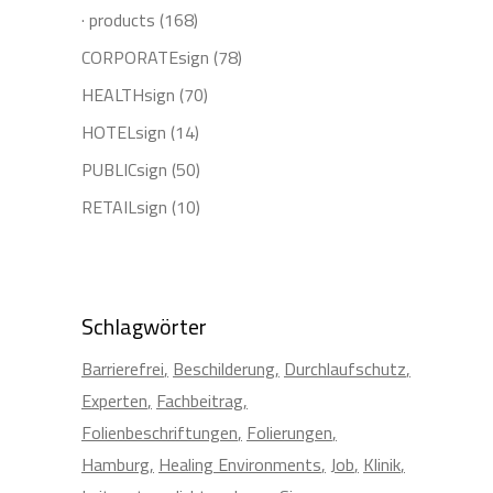
· products
(168)
CORPORATEsign
(78)
HEALTHsign
(70)
HOTELsign
(14)
PUBLICsign
(50)
RETAILsign
(10)
Schlagwörter
Barrierefrei
Beschilderung
Durchlaufschutz
Experten
Fachbeitrag
Folienbeschriftungen
Folierungen
Hamburg
Healing Environments
Job
Klinik