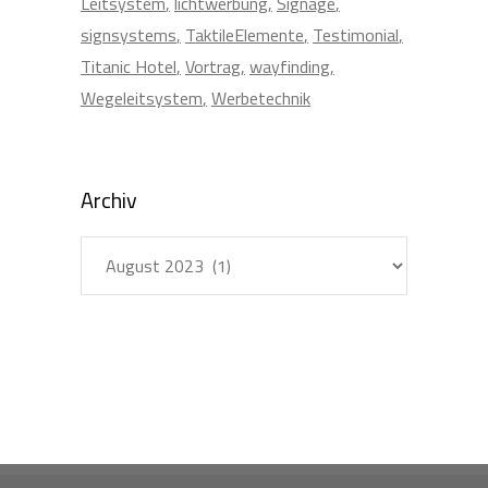
Leitsystem
lichtwerbung
Signage
signsystems
TaktileElemente
Testimonial
Titanic Hotel
Vortrag
wayfinding
Wegeleitsystem
Werbetechnik
Archiv
Archiv