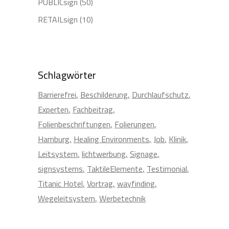
PUBLICsign
(50)
RETAILsign
(10)
Schlagwörter
Barrierefrei
Beschilderung
Durchlaufschutz
Experten
Fachbeitrag
Folienbeschriftungen
Folierungen
Hamburg
Healing Environments
Job
Klinik
Leitsystem
lichtwerbung
Signage
signsystems
TaktileElemente
Testimonial
Titanic Hotel
Vortrag
wayfinding
Wegeleitsystem
Werbetechnik