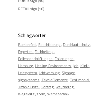
PUBLICsign
(50)
RETAILsign
(10)
Schlagwörter
Barrierefrei
Beschilderung
Durchlaufschutz
Experten
Fachbeitrag
Folienbeschriftungen
Folierungen
Hamburg
Healing Environments
Job
Klinik
Leitsystem
lichtwerbung
Signage
signsystems
TaktileElemente
Testimonial
Titanic Hotel
Vortrag
wayfinding
Wegeleitsystem
Werbetechnik