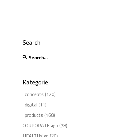
Search
Search
for:
Kategorie
· concepts
(120)
· digital
(11)
· products
(168)
CORPORATEsign
(78)
HEALTHsign
(70)