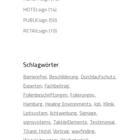
HOTELsign
(14)
PUBLICsign
(50)
RETAILsign
(10)
Schlagwörter
Barrierefrei
Beschilderung
Durchlaufschutz
Experten
Fachbeitrag
Folienbeschriftungen
Folierungen
Hamburg
Healing Environments
Job
Klinik
Leitsystem
lichtwerbung
Signage
signsystems
TaktileElemente
Testimonial
Titanic Hotel
Vortrag
wayfinding
Wegeleitsystem
Werbetechnik