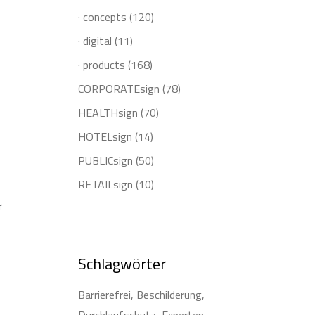
· concepts
(120)
· digital
(11)
· products
(168)
CORPORATEsign
(78)
HEALTHsign
(70)
HOTELsign
(14)
PUBLICsign
(50)
RETAILsign
(10)
r
Schlagwörter
Barrierefrei
Beschilderung
Durchlaufschutz
Experten