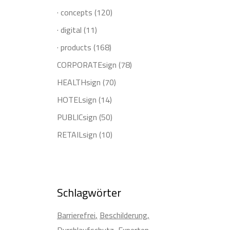
· concepts
(120)
· digital
(11)
· products
(168)
CORPORATEsign
(78)
HEALTHsign
(70)
HOTELsign
(14)
PUBLICsign
(50)
RETAILsign
(10)
Schlagwörter
Barrierefrei
Beschilderung
Durchlaufschutz
Experten