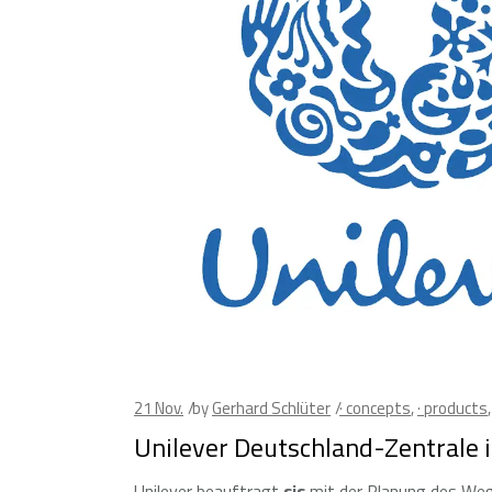
21
Nov.
by
Gerhard Schlüter
· concepts
,
· products
Unilever Deutschland-Zentrale
Unilever beauftragt
sis
mit der Planung des Weg