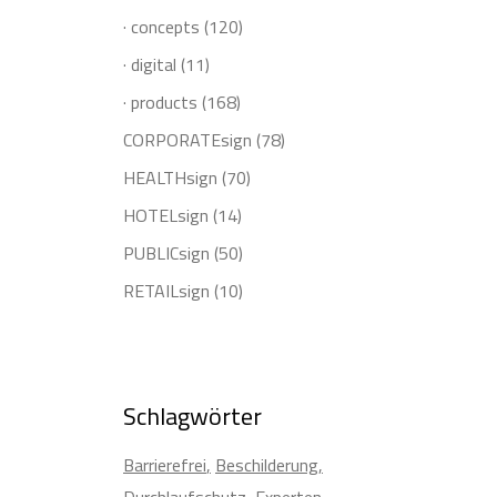
· concepts
(120)
· digital
(11)
· products
(168)
CORPORATEsign
(78)
HEALTHsign
(70)
HOTELsign
(14)
PUBLICsign
(50)
RETAILsign
(10)
Schlagwörter
Barrierefrei
Beschilderung
Durchlaufschutz
Experten