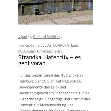
4
Juni
by
Gerhard Schlüter
· concepts
,
· products
,
CORPORATEsign
,
PUBLICsign
,
Unkategorisiert
Strandkai Hafencity – es
geht voran!
Für das Gesamtareal des #Strandkai in
Hamburg plant SIS im Auftrag von DC
Developments das Leit- und
Orientierungssystem, insbesondere für die
2-geschossige Tiefgarage und erstellt das
Konzept für Aussenwerbung und
Kennzeichnungen für Shops, Gastronomie