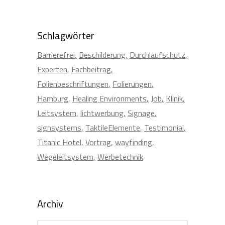
Schlagwörter
Barrierefrei
Beschilderung
Durchlaufschutz
Experten
Fachbeitrag
Folienbeschriftungen
Folierungen
Hamburg
Healing Environments
Job
Klinik
Leitsystem
lichtwerbung
Signage
signsystems
TaktileElemente
Testimonial
Titanic Hotel
Vortrag
wayfinding
Wegeleitsystem
Werbetechnik
Archiv