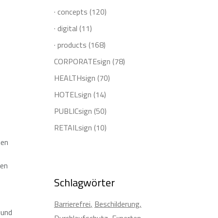
· concepts
(120)
· digital
(11)
· products
(168)
CORPORATEsign
(78)
HEALTHsign
(70)
HOTELsign
(14)
PUBLICsign
(50)
RETAILsign
(10)
men
nen
Schlagwörter
Barrierefrei
Beschilderung
 und
Durchlaufschutz
Experten