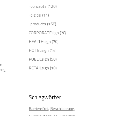
· concepts
(120)
· digital
(11)
· products
(168)
CORPORATEsign
(78)
HEALTHsign
(70)
HOTELsign
(14)
PUBLICsign
(50)
ng
RETAILsign
(10)
Meng
Schlagwörter
Barrierefrei
Beschilderung
Durchlaufschutz
Experten