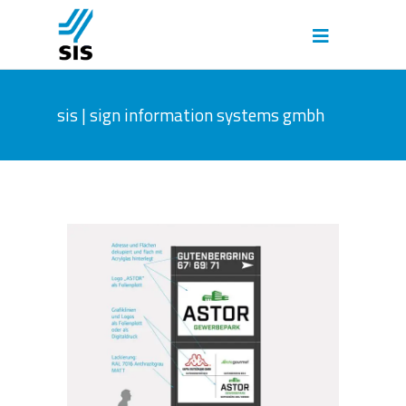
sis | sign information systems gmbh