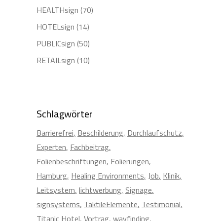
HEALTHsign
(70)
HOTELsign
(14)
PUBLICsign
(50)
RETAILsign
(10)
Schlagwörter
Barrierefrei
Beschilderung
Durchlaufschutz
Experten
Fachbeitrag
Folienbeschriftungen
Folierungen
Hamburg
Healing Environments
Job
Klinik
Leitsystem
lichtwerbung
Signage
signsystems
TaktileElemente
Testimonial
Titanic Hotel
Vortrag
wayfinding