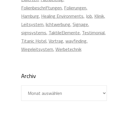
Folienbeschriftungen
Folierungen
Hamburg
Healing Environments
Job
Klinik
Leitsystem
lichtwerbung
Signage
signsystems
TaktileElemente
Testimonial
Titanic Hotel
Vortrag
wayfinding
Wegeleitsystem
Werbetechnik
Archiv
Archiv