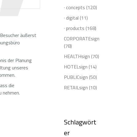
· concepts
(120)
· digital
(11)
· products
(168)
 Besucher äußerst
CORPORATEsign
nungsbüro
(78)
HEALTHsign
(70)
nis der Planung
HOTELsign
(14)
altung unseres
enommen.
PUBLICsign
(50)
ass die
RETAILsign
(10)
zu nehmen.
Schlagwört
er