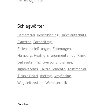
RETAILsign
(10)
Schlagwörter
Barrierefrei
Beschilderung
Durchlaufschutz
Experten
Fachbeitrag
Folienbeschriftungen
Folierungen
Hamburg
Healing Environments
Job
Klinik
Leitsystem
lichtwerbung
Signage
signsystems
TaktileElemente
Testimonial
Titanic Hotel
Vortrag
wayfinding
Wegeleitsystem
Werbetechnik
Archiv