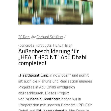
20
Dez.
by
Gerhard Schlüter
· concepts
,
· products
,
HEALTHsign
Außenbeschilderung für
„HEALTHPOINT“ Abu Dhabi
completed!
„
Healthpoint Clinic
in now open“ und somit
ist auch die Planung und Realisation unseres
Projektes in Abu Dhabi erfolgreich
abgeschlossen. Dieses Projekt
von
Mubadala Healthcare
haben wir in
Kooperation mit unseren Partnern
LPFLEX
in
Dubai und
KN-International
in Abu Dhabi in