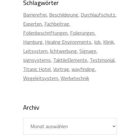
Schlagwörter
Barrierefrei
Beschilderung
Durchlaufschutz
Experten
Fachbeitrag
Folienbeschriftungen
Folierungen
Hamburg
Healing Environments
Job
Klinik
Leitsystem
lichtwerbung
Signage
signsystems
TaktileElemente
Testimonial
Titanic Hotel
Vortrag
wayfinding
Wegeleitsystem
Werbetechnik
Archiv
Archiv