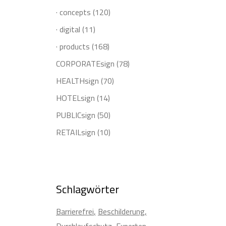
· concepts
(120)
· digital
(11)
· products
(168)
CORPORATEsign
(78)
HEALTHsign
(70)
HOTELsign
(14)
PUBLICsign
(50)
RETAILsign
(10)
Schlagwörter
Barrierefrei
Beschilderung
Durchlaufschutz
Experten