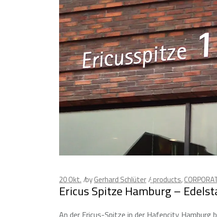
20
Okt.
by
Gerhard Schlüter
· products
,
CORPORAT
Ericus Spitze Hamburg – Edels
An der Ericus-Spitze in der Hafencity Hamburg 