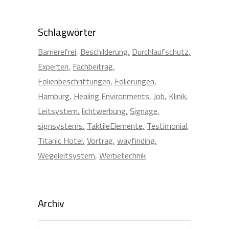
Schlagwörter
Barrierefrei
Beschilderung
Durchlaufschutz
Experten
Fachbeitrag
Folienbeschriftungen
Folierungen
Hamburg
Healing Environments
Job
Klinik
Leitsystem
lichtwerbung
Signage
signsystems
TaktileElemente
Testimonial
Titanic Hotel
Vortrag
wayfinding
Wegeleitsystem
Werbetechnik
Archiv
Archiv