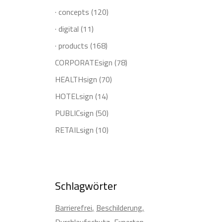
· concepts
(120)
· digital
(11)
· products
(168)
CORPORATEsign
(78)
HEALTHsign
(70)
HOTELsign
(14)
PUBLICsign
(50)
RETAILsign
(10)
Schlagwörter
Barrierefrei
Beschilderung
Durchlaufschutz
Experten