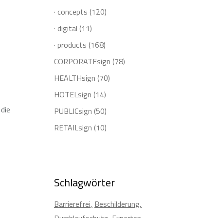
· concepts
(120)
· digital
(11)
· products
(168)
CORPORATEsign
(78)
HEALTHsign
(70)
HOTELsign
(14)
die
PUBLICsign
(50)
RETAILsign
(10)
Schlagwörter
Barrierefrei
Beschilderung
Durchlaufschutz
Experten