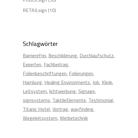
RETAILsign
(10)
Schlagwörter
Barrierefrei
Beschilderung
Durchlaufschutz
Experten
Fachbeitrag
Folienbeschriftungen
Folierungen
Hamburg
Healing Environments
Job
Klinik
Leitsystem
lichtwerbung
Signage
signsystems
TaktileElemente
Testimonial
Titanic Hotel
Vortrag
wayfinding
Wegeleitsystem
Werbetechnik