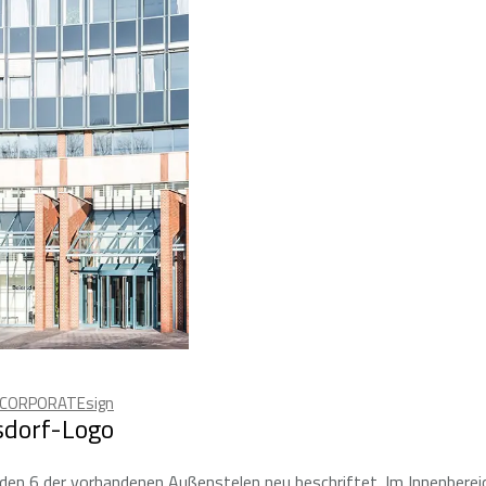
CORPORATEsign
sdorf-Logo
en 6 der vorhandenen Außenstelen neu beschriftet. Im Innenberei