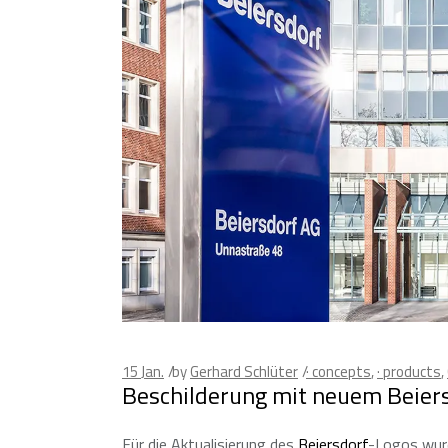
15
Jan.
by
Gerhard Schlüter
· concepts
,
· products
,
Beschilderung mit neuem Beier
Für die Aktualisierung des
Beiersdorf
-Logos wurd