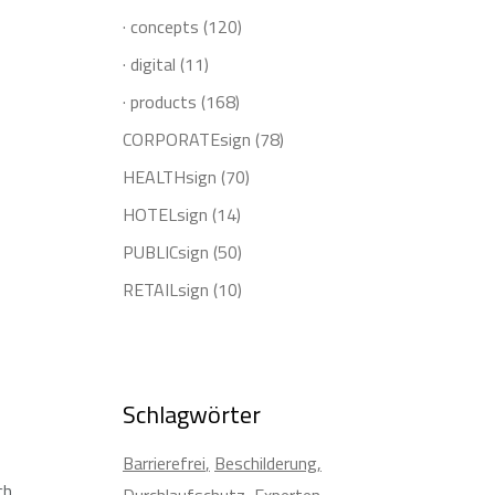
· concepts
(120)
· digital
(11)
· products
(168)
CORPORATEsign
(78)
HEALTHsign
(70)
HOTELsign
(14)
PUBLICsign
(50)
RETAILsign
(10)
Schlagwörter
Barrierefrei
Beschilderung
ch
Durchlaufschutz
Experten