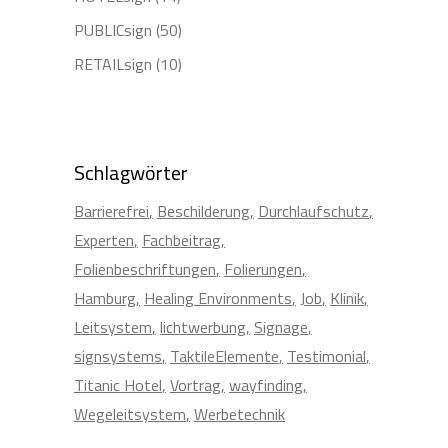
PUBLICsign
(50)
RETAILsign
(10)
Schlagwörter
Barrierefrei
Beschilderung
Durchlaufschutz
Experten
Fachbeitrag
Folienbeschriftungen
Folierungen
Hamburg
Healing Environments
Job
Klinik
Leitsystem
lichtwerbung
Signage
signsystems
TaktileElemente
Testimonial
Titanic Hotel
Vortrag
wayfinding
Wegeleitsystem
Werbetechnik