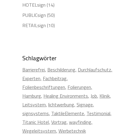
HOTELsign
(14)
PUBLICsign
(50)
RETAILsign
(10)
Schlagwörter
Barrierefrei
Beschilderung
Durchlaufschutz
Experten
Fachbeitrag
Folienbeschriftungen
Folierungen
Hamburg
Healing Environments
Job
Klinik
Leitsystem
lichtwerbung
Signage
signsystems
TaktileElemente
Testimonial
Titanic Hotel
Vortrag
wayfinding
Wegeleitsystem
Werbetechnik