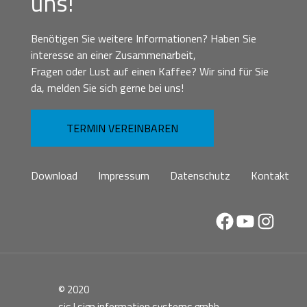
uns!
Benötigen Sie weitere Informationen? Haben Sie
interesse an einer Zusammenarbeit,
Fragen oder Lust auf einen Kaffee? Wir sind für Sie
da, melden Sie sich gerne bei uns!
TERMIN VEREINBAREN
Download
Impressum
Datenschutz
Kontakt
Facebook
YouTube
Instag
© 2020
sis | sign information systems gmbh