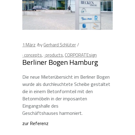
1
März
by
Gerhard Schlüter
· concepts
,
· products
,
CORPORATEsign
Berliner Bogen Hamburg
Die neue Mieterübersicht im Berliner Bogen
wurde als durchleuchtete Scheibe gestaltet
die in einem Betonformteil mit den
Betonmöbeln in der imposanten
Eingangshalle des
Geschäftshauses harmoniert.
zur Referenz