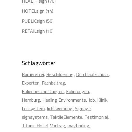
HEALTHsign
(70)
HOTELsign
(14)
PUBLICsign
(50)
RETAILsign
(10)
Schlagwörter
Barrierefrei
Beschilderung
Durchlaufschutz
Experten
Fachbeitrag
Folienbeschriftungen
Folierungen
Hamburg
Healing Environments
Job
Klinik
Leitsystem
lichtwerbung
Signage
signsystems
TaktileElemente
Testimonial
Titanic Hotel
Vortrag
wayfinding