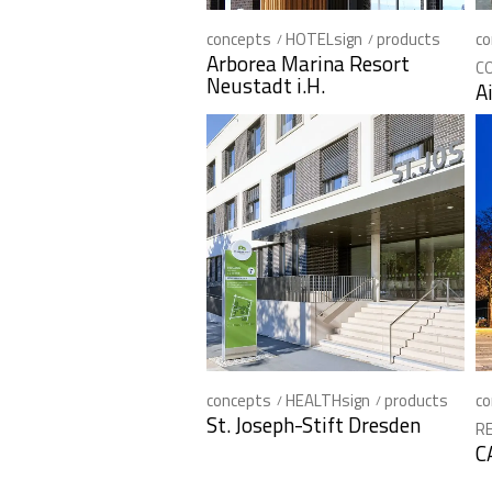
concepts
HOTELsign
products
co
Arborea Marina Resort
C
Neustadt i.H.
A
concepts
HEALTHsign
products
co
St. Joseph-Stift Dresden
RE
C