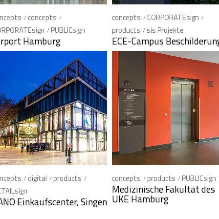
ncepts
concepts
concepts
CORPORATEsign
ORPORATEsign
PUBLICsign
products
sis Projekte
irport Hamburg
ECE-Campus Beschilderun
ncepts
digital
products
concepts
products
PUBLICsign
Medizinische Fakultät des
TAILsign
UKE Hamburg
ANO Einkaufscenter, Singen