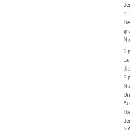
de
or
Be
gr
Na
Si
Ge
di
Si
Nu
Um
Au
Da
de
In