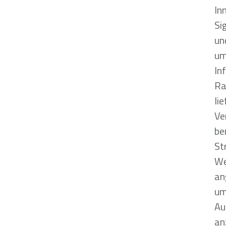
In
Si
un
um
In
Ra
li
Ve
be
St
We
an
um
Au
an