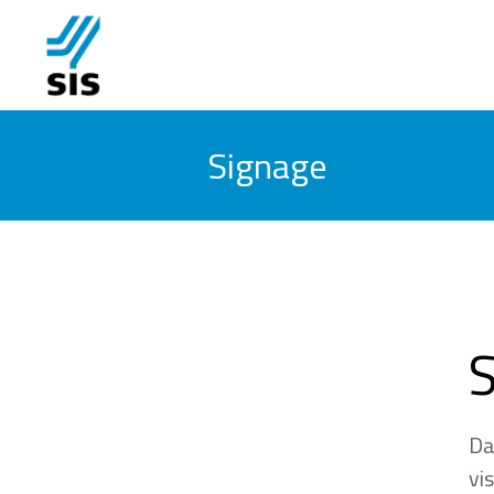
Signage
Da
vi