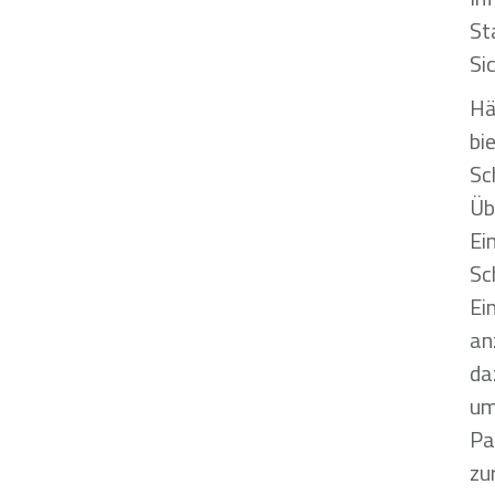
St
Si
Hä
bi
Sc
Üb
Ei
Sc
Ei
an
da
um
Pa
zu