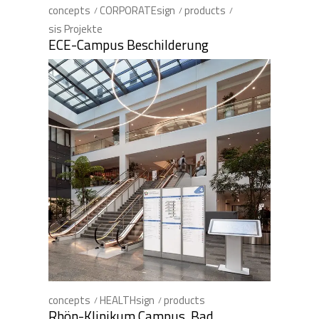
concepts
CORPORATEsign
products
sis Projekte
ECE-Campus Beschilderung
concepts
HEALTHsign
products
Rhön-Klinikum Campus, Bad