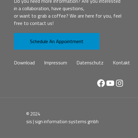
Do you need more information? Are you interested
in a collaboration, have questions,
or want to grab a coffee? We are here for you, feel
free to contact us!
Schedule An Appointment
Download
Impressum
Datenschutz
Kontakt
Facebook
YouTube
Instag
© 2024
sis | sign information systems gmbh