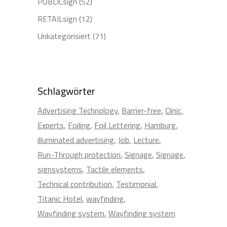
PUBLICsign
(52)
RETAILsign
(12)
Unkategorisiert
(71)
Schlagwörter
Advertising Technology
Barrier-free
Clinic
Experts
Foiling
Foil Lettering
Hamburg
illuminated advertising
Job
Lecture
Run-Through protection
Signage
Signage
signsystems
Tactile elements
Technical contribution
Testimonial
Titanic Hotel
wayfinding
Wayfinding system
Wayfinding system